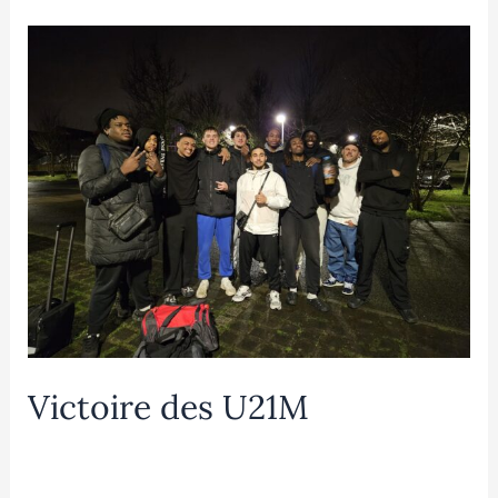
Victoire des U21M
Laisser un commentaire
/
U21M
/ Par
Mathilde
DUPOUEY