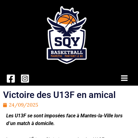
Aller
au
contenu
Main
Men
Victoire des U13F en amical
24/09/2025
Les U13F se sont imposées face à Mantes-la-Ville lors
d’un match à domicile.