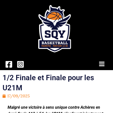
Aller
au
contenu
Main
Men
1/2 Finale et Finale pour les
U21M
17/09/2025
Malgré une victoire à sens unique contre Achères en