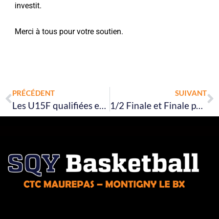
investit.
Merci à tous pour votre soutien.
Prev
N
PRÉCÉDENT
SUIVANT
Les U15F qualifiées en R3
1/2 Finale et Finale pour nos U15M