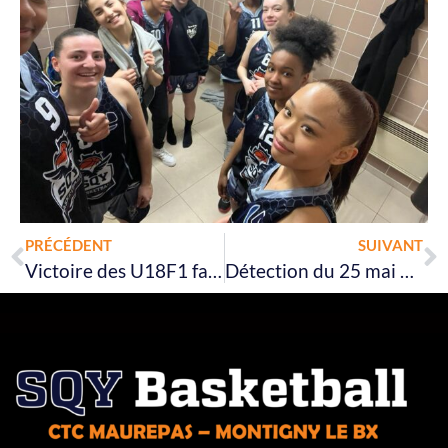
Prev
N
PRÉCÉDENT
SUIVANT
Victoire des U18F1 face à Eiffel Basket Club 59-67
Détection du 25 mai annulée