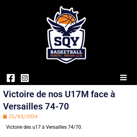
Aller
au
contenu
Main
Men
Victoire de nos U17M face à
Versailles 74-70
25/03/2024
Victoire des u17 à Versailles 74/70.